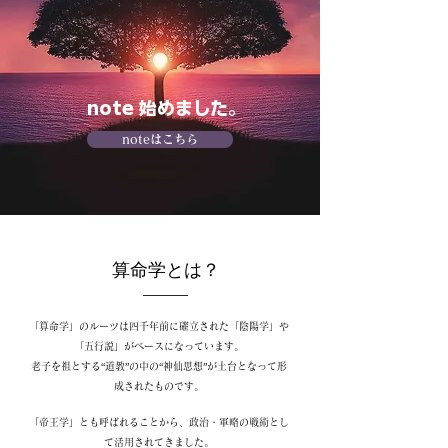
note 始めました。
noteはこちら
- 算命学「歳位」仙上真也 仙上算命学
算命学とは？
「算命学」のルーツは四千年前に確立された「陰陽学」や
「五行説」がベースになっています。
老子を祖とする“道教”の中の“神仙思想”が土台となって形
成されたものです。
「帝王学」とも呼ばれることから、政治・軍略の戦術とし
て活用されてきました。