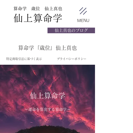
MENU
仙上真也のブログ
算命学『歳位』仙上真也
特定商取引法に基づく表示
プライバシーポリシー
仙上算命学
〜運命を算出する算命学〜