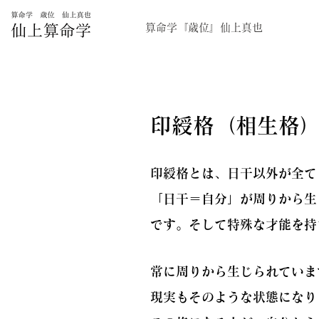
算命学『歳位』仙上真也
印綬格（相生格
印綬格とは、日干以外が全て
「日干＝自分」が周りから生
です。そして特殊な才能を持
常に周りから生じられていま
現実もそのような状態になり