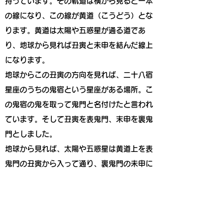
持っています。その軌道は横から見ると一本
の線になり、この線が
黄道（こうどう）とな
ります。黄道は太陽や五惑星が通る道であ
り、地球から見れば丑寅と未申を結んだ線上
になります。
地球からこの丑寅の方向を見れば、二十八宿
星座のうちの鬼宿という星座がある場所。こ
の鬼宿の鬼を取って鬼門と名付けたと言われ
ています。そして丑寅を表鬼門、末申を裏鬼
門としました。
地球から見れば、太陽や五惑星は黄道上を表
鬼門の丑寅から入って通り、裏鬼門の未申に
抜けていきます。
地球にとってこの鬼門の方向は、天の気が入
ってくる神聖な場所。そのため不浄のものを